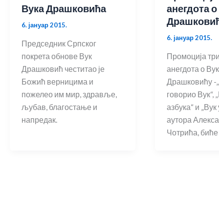
Вука Драшковића
анегдота о
Драшкови
6. јануар 2015.
6. јануар 2015.
Председник Српског
покрета обнове Вук
Промоција три
Драшковић честитао је
анегдота о Ву
Божић верницима и
Драшковићу -„
пожелео им мир, здравље,
говорио Вук“, 
љубав, благостање и
азбука“ и „Вук 
напредак.
аутора Алекс
Чотрића, биће