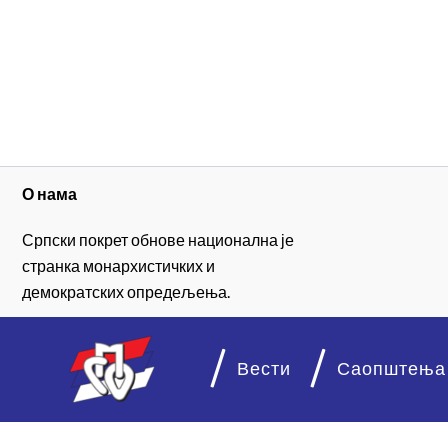
О нама
Српски покрет обнове национална је
странка монархистичких и
демократских опредељења.
Вести
Саопштења