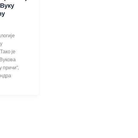
 Вуку
ћу
логије
ку
Тако је
„Вукова
у причи“,
андра