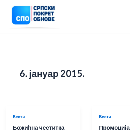
Пређи
на
садржај
6. јануар 2015.
Вести
Вести
Божићна честитка
Промоција