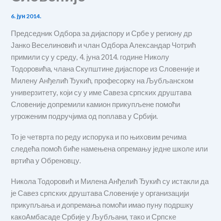
6. јун 2014.
Председник Одбора за дијаспору и Србе у региону др
Јанко Веселиновић и члан Одбора Александар Чотрић
примили су у среду, 4. јуна 2014. године Николу
Тодоровића, члана Скупштине дијаспоре из Словеније и
Милену Анђелић Ђукић, професорку на Љубљанском
универзитету, који су у име Савеза српских друштава
Словеније допремили камион прикупљене помоћи
угроженим подручјима од поплава у Србији.
То је четврта по реду испорука и по њиховим речима
следећа помоћ биће намењена опремању једне школе или
вртића у Обреновцу.
Никола Тодоровић и Милена Анђелић Ђукић су истакли да
је Савез српских друштава Словеније у организацији
прикупљања и допремања помоћи имао пуну подршку
какоАмбасаде Србије у Љубљани, тако и Српске