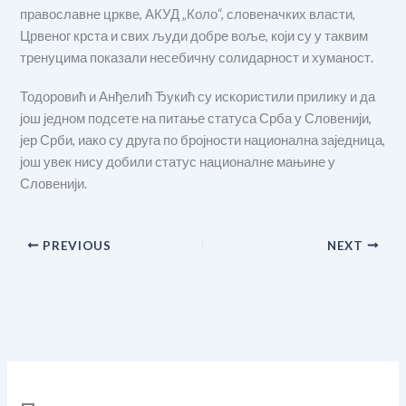
православне цркве, АКУД „Коло“, словеначких власти,
Црвеног крста и свих људи добре воље, који су у таквим
тренуцима показали несебичну солидарност и хуманост.
Тодоровић и Анђелић Ђукић су искористили прилику и да
још једном подсете на питање статуса Срба у Словенији,
јер Срби, иако су друга по бројности национална заједница,
још увек нису добили статус националне мањине у
Словенији.
PREVIOUS
NEXT