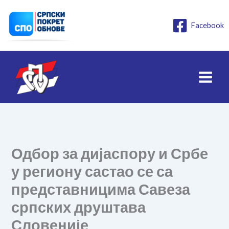
Пређи
на
Facebook
садржај
Одбор за дијаспору и Србе
у региону састао се са
представницима Савеза
српских друштава
Словеније