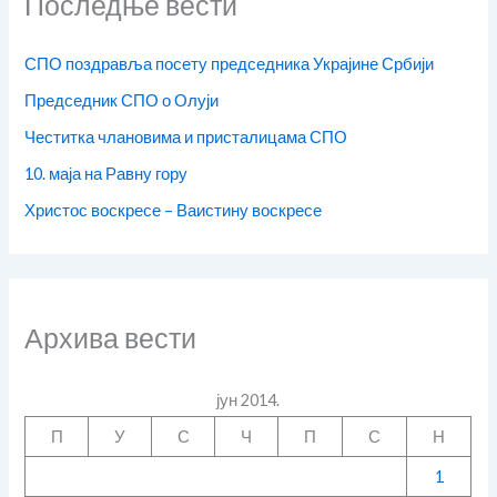
Последње вести
СПО поздравља посету председника Украјине Србији
Председник СПО о Олуји
Честитка члановима и присталицама СПО
10. маја на Равну гору
Христос воскресе – Ваистину воскресе
Архива вести
јун 2014.
П
У
С
Ч
П
С
Н
1