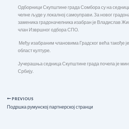
Одборници Скупштине града Сомбора су на седници, 
челне људе у локалној самоуправи. За новог градо
заменика градоначелника изабран је Владислав Жи
члан Извршног одбора СПО.
Међу изабраним члановима Градског већа такође је
област културе.
Јучерашња седница Скупштине града почела је мину
Србију.
PREVIOUS
Подршка румунској партнерској странци