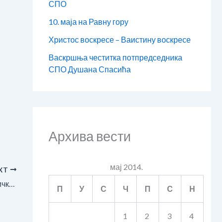
СПО
10. маја на Равну гору
Христос воскресе – Ваистину воскресе
Васкршња честитка потпредседника
СПО Душана Спасића
Архива вести
мај 2014.
XT
Умро Томислав Јеремић, директор Политичке академије СПО
П
У
С
Ч
П
С
Н
1
2
3
4