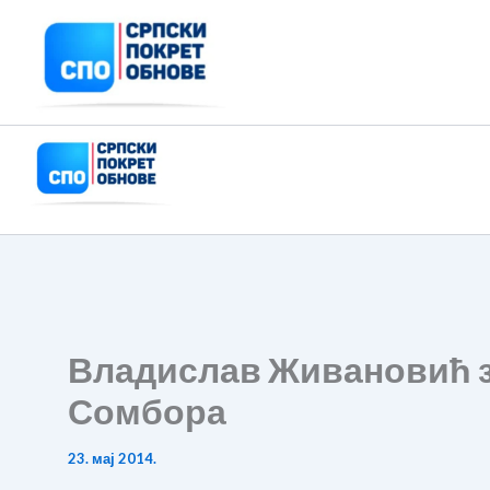
Пређи
на
садржај
Владислав Живановић з
Сомбора
23. мај 2014.