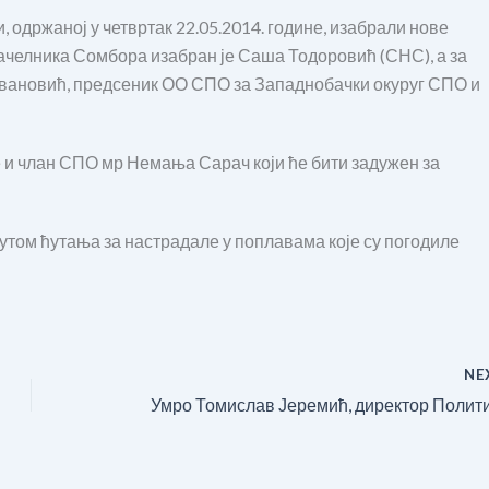
одржаној у четвртак 22.05.2014. године, изабрали нове
начелника Сомбора изабран је Саша Тодоровић (СНС), а за
вановић, предсеник ОО СПО за Западнобачки окуруг СПО и
 и члан СПО мр Немања Сарач који ће бити задужен за
том ћутања за настрадале у поплавама које су погодиле
NE