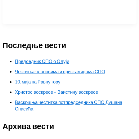
Последње вести
Председник СПО о Олуји
Честитка члановима и присталицама СПО
10. маја на Равну гору
Христос воскресе – Ваистину воскресе
Васкршња честитка потпредседника СПО Душана
Спасића
Архива вести