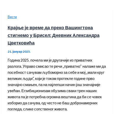
Вести
Крајње је време да преко Вашингтона
стигнемо у Брисел: Дневник Александра
Цветковића
21. јануар 2025.
Година 2025. почела ми је другачије из приватних
разлога. Управо смисао те речи „приватно“ налаже ми да
посебност сачувам љубоморно за себе и мој „мали круг
великих људи“, који је током протекле године прво
значајно смањен, па на најлепши начин још значајније
увећан. Егзибиционизам обузима сваки трен наших
живота па је потребна огромна вештина да би се човек
изборио да сачува, од често не баш добронамерних
погледа, слике сопственог живота.