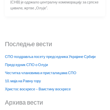
(СНВ) је одржало централну комеморацију за српске
цивиле, жртве „Олује“.
Последње вести
СПО поздравља посету председника Украјине Србији
Председник СПО о Олуји
Честитка члановима и присталицама СПО
10. маја на Равну гору
Христос воскресе – Ваистину воскресе
Архива вести