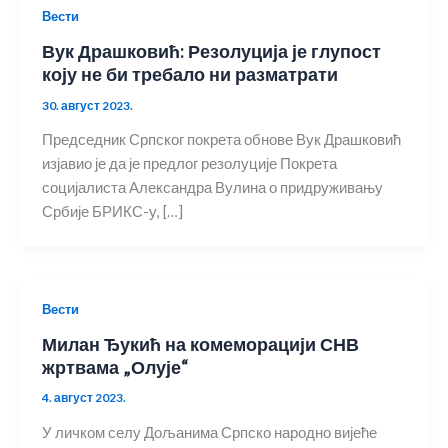
Вести
Вук Драшковић: Резолуција је глупост
коју не би требало ни разматрати
30. август 2023.
Председник Српског покрета обнове Вук Драшковић
изјавио је да је предлог резолуције Покрета
социјалиста Александра Вулина о придруживању
Србије БРИКС-у, […]
Вести
Милан Ђукић на комеморацији СНВ
жртвама „Олује“
4. август 2023.
У личком селу Дољанима Српско народно вијеће