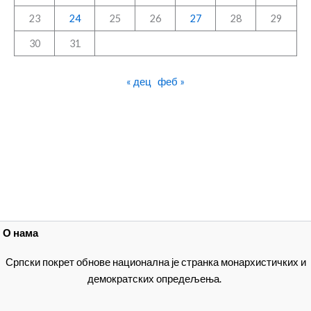
23
24
25
26
27
28
29
30
31
« дец
феб »
О нама
Српски покрет обнове национална је странка монархистичких и
демократских опредељења.