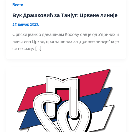
Вести
Вук Драшковић за Танјуг: Црвене линије
27. јануар 2023.
Српски језик о данашњем Косову сав је од Удбиних и
неистина Цркве, проглашених за „црвене линије“ које
се не смеју […]