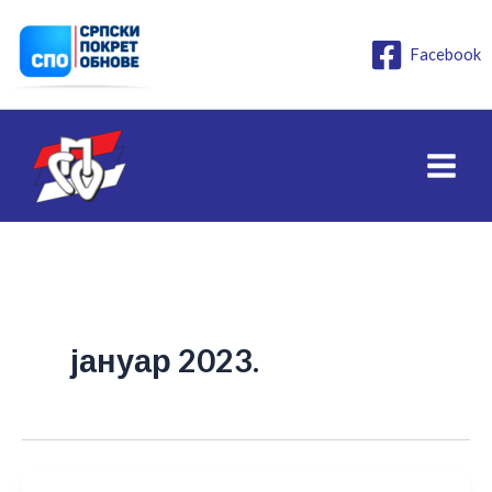
Пређи
на
Facebook
садржај
јануар 2023.