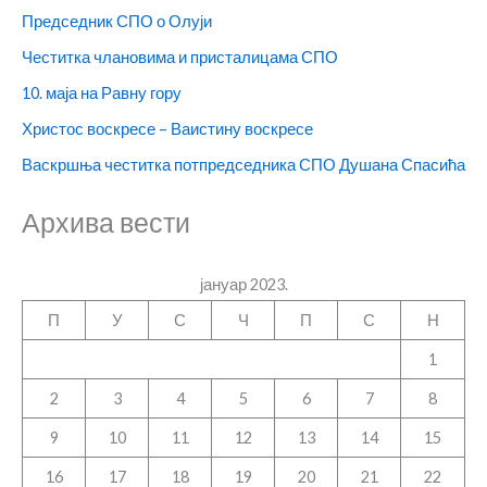
Председник СПО о Олуји
Честитка члановима и присталицама СПО
10. маја на Равну гору
Христос воскресе – Ваистину воскресе
Васкршња честитка потпредседника СПО Душана Спасића
Архива вести
јануар 2023.
П
У
С
Ч
П
С
Н
1
2
3
4
5
6
7
8
9
10
11
12
13
14
15
16
17
18
19
20
21
22