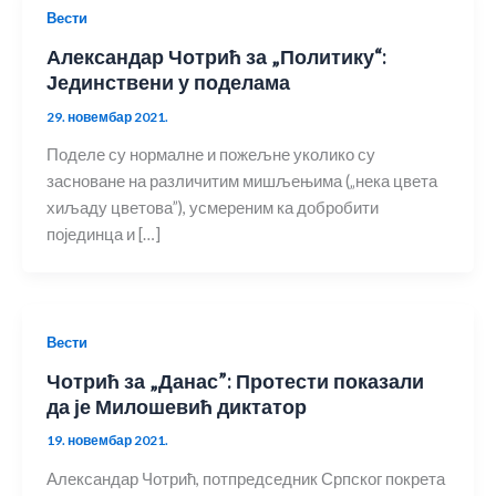
Вести
Александар Чотрић за „Политику“:
Јединствени у поделама
29. новембар 2021.
Поделе су нормалне и пожељне уколико су
засноване на различитим мишљењима („нека цвета
хиљаду цветова”), усмереним ка добробити
појединца и […]
Вести
Чотрић за „Данас”: Протести показали
да је Милошевић диктатор
19. новембар 2021.
Александар Чотрић, потпредседник Српског покрета