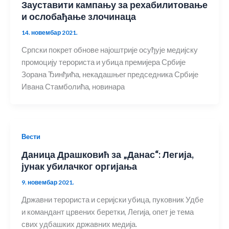
Зауставити кампању за рехабилитовање
и ослобађање злочинаца
14. новембар 2021.
Српски покрет обнове најоштрије осуђује медијску
промоцију терориста и убица премијера Србије
Зорана Ђинђића, некадашњег председника Србије
Ивана Стамболића, новинара
Вести
Даница Драшковић за „Данас“: Легија,
јунак убилачког оргијања
9. новембар 2021.
Државни терориста и серијски убица, пуковник Удбе
и командант црвених беретки, Легија, опет је тема
свих удбашких државних медија.