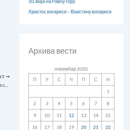
10. маја на Равну гору
Христос воскресе – Ваистину воскресе
Архива вести
новембар 2020.
XT
П
У
С
Ч
П
С
Н
Саучешће ИСП поводом смрти патријарха српског Иринеја
1
2
3
4
5
6
7
8
9
10
11
12
13
14
15
16
17
18
19
20
21
22