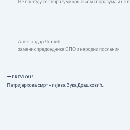
Не поштују се споразуми кршењем споразума и не во
Александар Чотрић
заменик председника СПО и народни посланик
PREVIOUS
Патријархова смрт – изјава Вука Драшковића, председника СПО