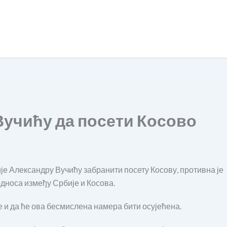
Вучићу да посети Косово
е Александру Вучићу забранити посету Косову, противна је
дноса између Србије и Косова.
е и да ће ова бесмислена намера бити осујећена.