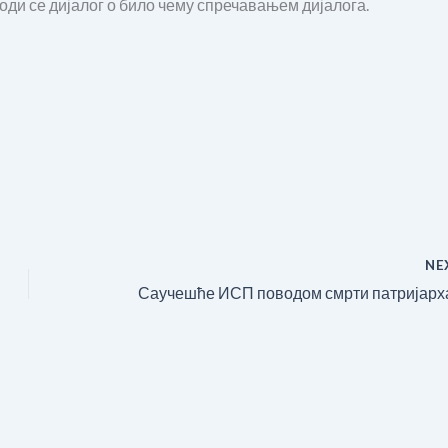
ди се дијалог о било чему спречавањем дијалога.
NE