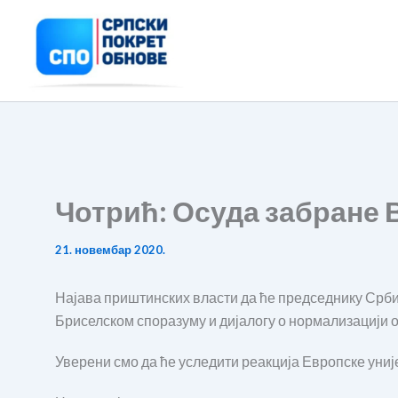
Пређи
на
садржај
Чотрић: Осуда забране 
21. новембар 2020.
Најава приштинских власти да ће председнику Србиј
Бриселском споразуму и дијалогу о нормализацији о
Уверени смо да ће уследити реакција Европске униј