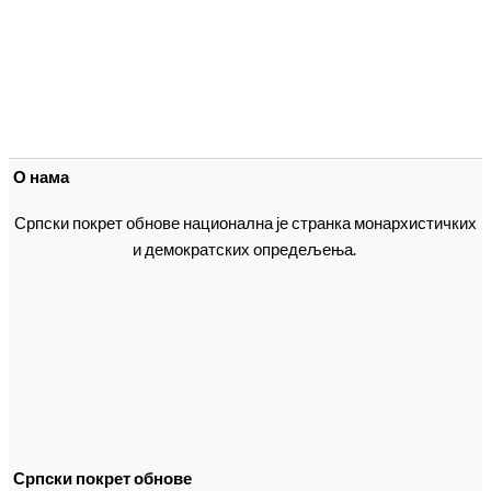
О нама
Српски покрет обнове национална је странка монархистичких
и демократских опредељења.
Српски покрет обнове