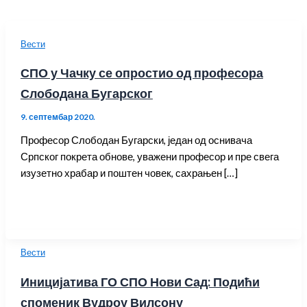
Вести
СПО у Чачку се опростио од професора
Слободана Бугарског
9. септембар 2020.
Професор Слободан Бугарски, један од оснивача
Српског покрета обнове, уважени професор и пре свега
изузетно храбар и поштен човек, сахрањен […]
Вести
Иницијатива ГО СПО Нови Сад: Подићи
споменик Вудроу Вилсону