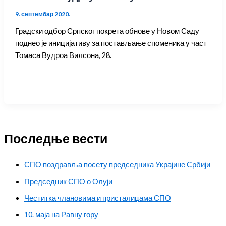
9. септембар 2020.
Градски одбор Српског покрета обнове у Новом Саду
поднео је иницијативу за постављање споменика у част
Томаса Вудроа Вилсона, 28.
Последње вести
СПО поздравља посету председника Украјине Србији
Председник СПО о Олуји
Честитка члановима и присталицама СПО
10. маја на Равну гору