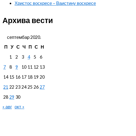
Христос воскресе – Ваистину воскресе
Архива вести
септембар 2020.
П
У
С
Ч
П
С
Н
1
2
3
4
5
6
7
8
9
10
11
12
13
14
15
16
17
18
19
20
21
22
23
24
25
26
27
28
29
30
« авг
окт »