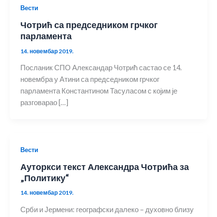
Вести
Чотрић са председником грчког
парламента
14. новембар 2019.
Посланик СПО Александар Чотрић састао се 14.
новембра у Атини са председником грчког
парламента Константином Тасуласом с којим је
разговарао […]
Вести
Ауторкси текст Александра Чотрића за
„Политику“
14. новембар 2019.
Срби и Јермени: географски далеко – духовно близу