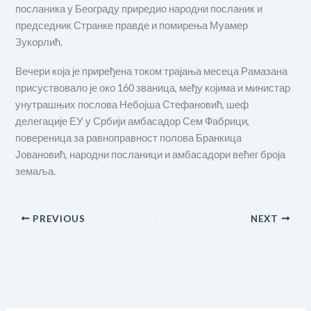
посланика у Београду приредио народни посланик и
председник Странке правде и помирења Муамер
Зукорлић.
Вечери која је приређена током трајања месеца Рамазана
присуствовало је око 160 званица, међу којима и министар
унутрашњих послова Небојша Стефановић, шеф
делегације ЕУ у Србији амбасадор Сем Фабрици,
повереница за равноправност полова Бранкица
Јовановић, народни посланици и амбасадори већег броја
земаља.
PREVIOUS
NEXT