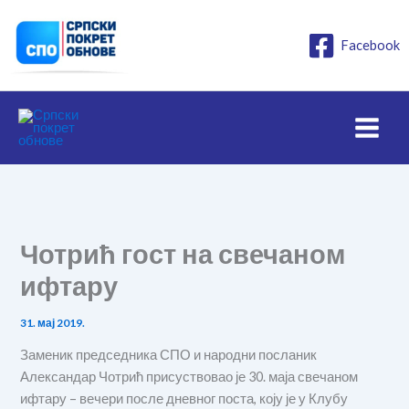
Пређи
на
Facebook
садржај
Чотрић гост на свечаном
ифтару
31. мај 2019.
Заменик председника СПО и народни посланик
Александар Чотрић присуствовао је 30. маја свечаном
ифтару – вечери после дневног поста, коју је у Клубу