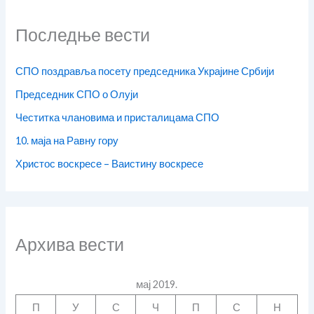
Последње вести
СПО поздравља посету председника Украјине Србији
Председник СПО о Олуји
Честитка члановима и присталицама СПО
10. маја на Равну гору
Христос воскресе – Ваистину воскресе
Архива вести
мај 2019.
П
У
С
Ч
П
С
Н