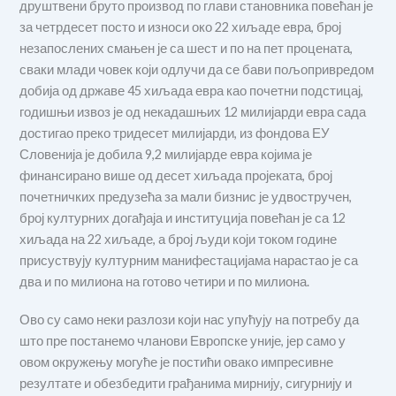
друштвени бруто производ по глави становника повећан је
за четрдесет посто и износи око 22 хиљаде евра, број
незапослених смањен је са шест и по на пет процената,
сваки млади човек који одлучи да се бави пољопривредом
добија од државе 45 хиљада евра као почетни подстицај,
годишњи извоз је од некадашњих 12 милијарди евра сада
достигао преко тридесет милијарди, из фондова ЕУ
Словенија је добила 9,2 милијарде евра којима је
финансирано више од десет хиљада пројеката, број
почетничких предузећа за мали бизнис је удвостручен,
број културних догађаја и институција повећан је са 12
хиљада на 22 хиљаде, а број људи који током године
присуствују културним манифестацијама нарастао је са
два и по милиона на готово четири и по милиона.
Ово су само неки разлози који нас упућују на потребу да
што пре постанемо чланови Европске уније, јер само у
овом окружењу могуће је постићи овако импресивне
резултате и обезбедити грађанима мирнију, сигурнију и