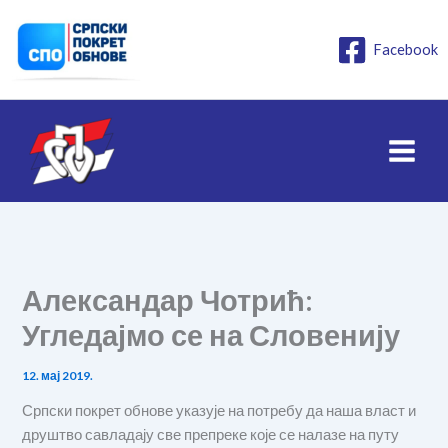
Пређи
на
Facebook
садржај
Александар Чотрић:
Угледајмо се на Словенију
12. мај 2019.
Српски покрет обнове указује на потребу да наша власт и
друштво савладају све препреке које се налазе на путу