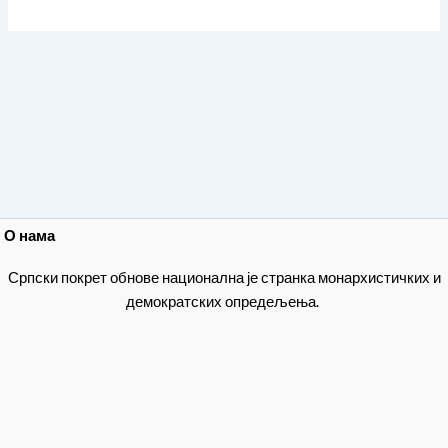
О нама
Српски покрет обнове национална је странка монархистичких и
демократских опредељења.