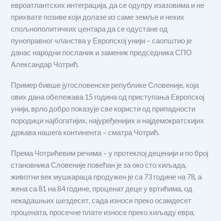
евроатлантских интеграција, да се одупру изазовима и не
прихвате позиве који долазе из саме земље и неких
спољнополитичких центара да се одустане од
пуноправног чланства у Европској унији – саопштио је
данас народни посланик и заменик председника СПО
Александар Чотрић.
Пример бивше југословенске републике Словеније, која
ових дана обележава 15 година од приступања Европској
унији, врло добро показује све користи од припадности
породици најбогатијих, најуређенијих и најдемократскијих
држава нашега континента – сматра Чотрић.
Према Чотрићевим речима – у протеклој деценији и по број
становника Словеније повећан је за око сто хиљада,
животни век мушкараца продужен је са 73 године на 78, а
жена са 81 на 84 године, проценат деце у вртићима, од
некадашњих шездесет, сада износи преко осамдесет
процената, просечне плате износе преко хиљаду евра,