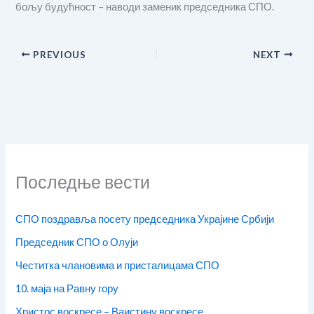
бољу будућност – наводи заменик председника СПО.
PREVIOUS
NEXT
Последње вести
СПО поздравља посету председника Украјине Србији
Председник СПО о Олуји
Честитка члановима и присталицама СПО
10. маја на Равну гору
Христос воскресе – Ваистину воскресе