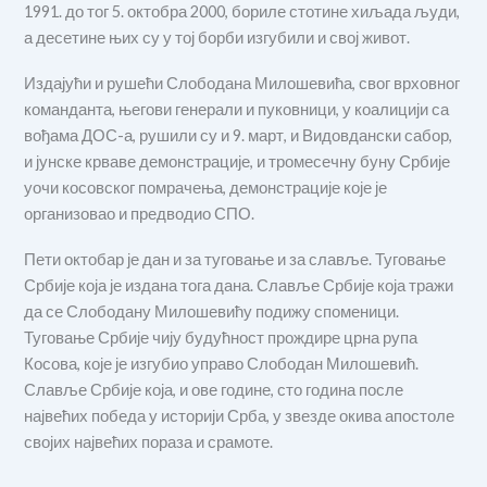
1991. до тог 5. октобра 2000, бориле стотине хиљада људи,
а десетине њих су у тој борби изгубили и свој живот.
Издајући и рушећи Слободана Милошевића, свог врховног
команданта, његови генерали и пуковници, у коалицији са
вођама ДОС-а, рушили су и 9. март, и Видовдански сабор,
и јунске крваве демонстрације, и тромесечну буну Србије
уочи косовског помрачења, демонстрације које је
организовао и предводио СПО.
Пети октобар је дан и за туговање и за славље. Туговање
Србије која је издана тога дана. Славље Србије која тражи
да се Слободану Милошевићу подижу споменици.
Туговање Србије чију будућност прождире црна рупа
Косова, које је изгубио управо Слободан Милошевић.
Славље Србије која, и ове године, сто година после
највећих победа у историји Срба, у звезде окива апостоле
својих највећих пораза и срамоте.