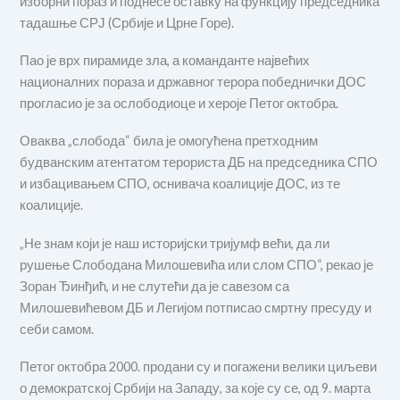
изборни пораз и поднесе оставку на функцију председника
тадашње СРЈ (Србије и Црне Горе).
Пао је врх пирамиде зла, а команданте највећих
националних пораза и државног терора победнички ДОС
прогласио је за ослободиоце и хероје Петог октобра.
Оваква „слобода“ била је омогућена претходним
будванским атентатом терориста ДБ на председника СПО
и избацивањем СПО, оснивача коалиције ДОС, из те
коалиције.
„Не знам који је наш историјски тријумф већи, да ли
рушење Слободана Милошевића или слом СПО“, рекао је
Зоран Ђинђић, и не слутећи да је савезом са
Милошевићевом ДБ и Легијом потписао смртну пресуду и
себи самом.
Петог октобра 2000. продани су и погажени велики циљеви
о демократској Србији на Западу, за које су се, од 9. марта