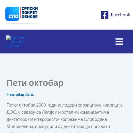
Пређи
на
Facebook
садржај
Пети октобар
5. октобар 2018.
Петог октобра 2000. године лидери опозиционе коалиције
ДОС, у савезу са Легијом и осталим командантима
диктаторског и терористичког режима Слободана
Милошевића, принудили су диктатора да прихвати