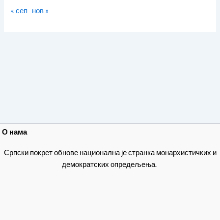
« сеп
нов »
О нама
Српски покрет обнове национална је странка монархистичких и
демократских опредељења.