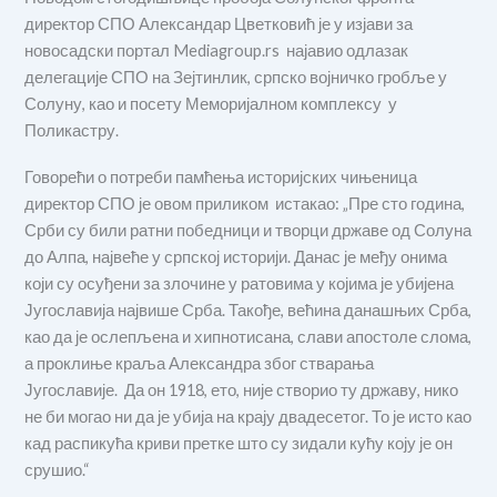
директор СПО Александар Цветковић је у изјави за
новосадски портал Mediagroup.rs најавио одлазак
делегације СПО на Зејтинлик, српско војничко гробље у
Солуну, као и посету Меморијалном комплексу у
Поликастру.
Говорећи о потреби памћења историјских чињеница
директор СПО је овом приликом истакао: „Пре сто година,
Срби су били ратни победници и творци државе од Солуна
до Алпа, највеће у српској историји. Данас је међу онима
који су осуђени за злочине у ратовима у којима је убијена
Југославија највише Срба. Такође, већина данашњих Срба,
као да је ослепљена и хипнотисана, слави апостоле слома,
а проклиње краља Александра због стварања
Југославије. Да он 1918, ето, није створио ту државу, нико
не би могао ни да је убија на крају двадесетог. То је исто као
кад распикућа криви претке што су зидали кућу коју је он
срушио.“