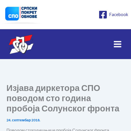
Пређи
на
Facebook
садржај
Изјава диркетора СПО
поводом сто година
пробоја Солунског фронта
24. септембар 2018.
Поводом стогодишњице пробоја Солунског фронта