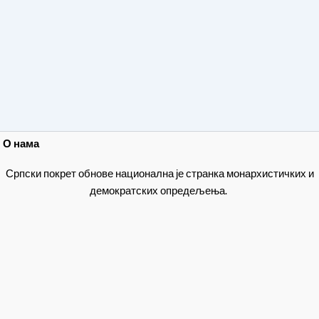
О нама
Српски покрет обнове национална је странка монархистичких и
демократских опредељења.