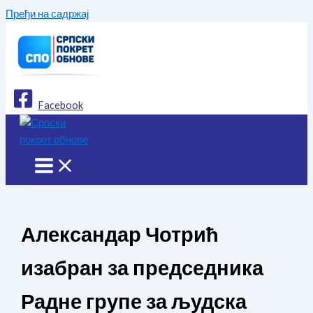
Пређи на садржај
Facebook
Александар Чотрић
изабран за председника
Радне групе за људска