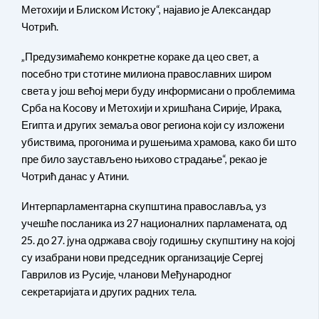
Метохији и Блиском Истоку“, најавио је Александар
Чотрић.
„Предузимаћемо конкретне кораке да цео свет, а
посебно три стотине милиона православних широм
света у још већој мери буду информисани о проблемима
Срба на Косову и Метохији и хришћана Сирије, Ирака,
Египта и других земаља овог региона који су изложени
убиствима, прогонима и рушењима храмова, како би што
пре било заустављено њихово страдање“, рекао је
Чотрић данас у Атини.
Интерпарламентарна скупштина православља, уз
учешће посланика из 27 националних парламената, од
25. до 27. јуна одржава своју годишњу скупштину на којој
су изабрани нови председник организације Сергеј
Гаврилов из Русије, чланови Међународног
секретаријата и других радних тела.