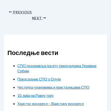
PREVIOUS
NEXT
Последње вести
СПО поздравља посету председника Украјине
Србији
Председник СПО о Олуји
Честитка члановима и присталицама СПО
10. маја на Равну гору
Христос воскресе – Ваистину воскресе