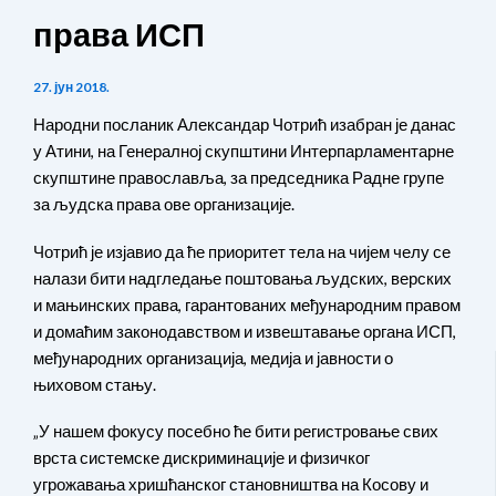
права ИСП
27. јун 2018.
Народни посланик Александар Чотрић изабран је данас
у Атини, на Генералној скупштини Интерпарламентарне
скупштине православља, за председника Радне групе
за људска права ове организације.
Чотрић је изјавио да ће приоритет тела на чијем челу се
налази бити надгледање поштовања људских, верских
и мањинских права, гарантованих међународним правом
и домаћим законодавством и извештавање органа ИСП,
међународних организација, медија и јавности о
њиховом стању.
„У нашем фокусу посебно ће бити регистровање свих
врста системске дискриминације и физичког
угрожавања хришћанског становништва на Косову и