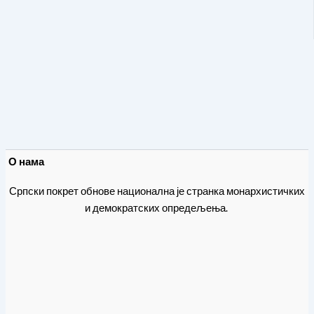
О нама
Српски покрет обнове национална је странка монархистичких
и демократских опредељења.