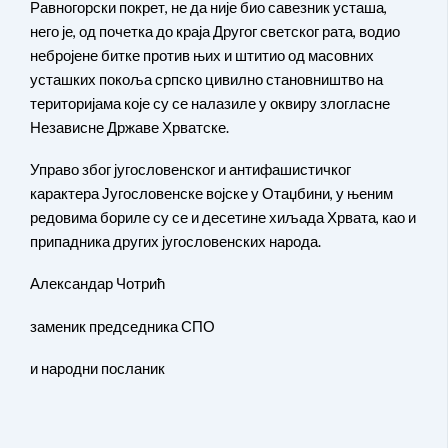
Равногорски покрет, не да није био савезник усташа,
него је, од почетка до краја Другог светског рата, водио
небројене битке против њих и штитио од масовних
усташких покоља српско цивилно становништво на
територијама које су се налазиле у оквиру злогласне
Независне Државе Хрватске.
Управо због југословенског и антифашистичког
карактера Југословенске војске у Отаџбини, у њеним
редовима бориле су се и десетине хиљада Хрвата, као и
припадника других југословенских народа.
Александар Чотрић
заменик председника СПО
и народни посланик