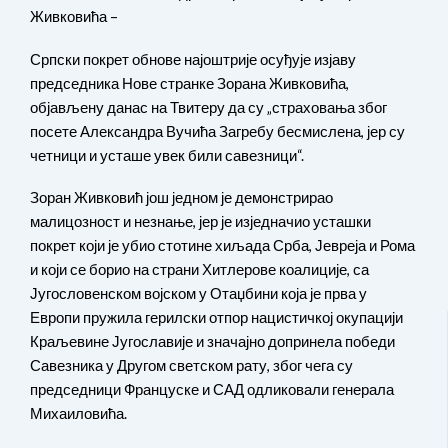
Живковића –
Српски покрет обнове најоштрије осуђује изјаву
председника Нове странке Зорана Живковића,
објављену данас на Твитеру да су „страховања због
посете Александра Вучића Загребу бесмислена, јер су
четници и усташе увек били савезници“.
Зоран Живковић још једном је демонстрирао
малицозност и незнање, јер је изједначио усташки
покрет који је убио стотине хиљада Срба, Јевреја и Рома
и који се борио на страни Хитлерове коалиције, са
Југословенском војском у Отаџбини која је прва у
Европи пружила герилски отпор нацистичкој окупацији
Краљевине Југославије и значајно допринела победи
Савезника у Другом светском рату, због чега су
председници Француске и САД одликовали генерала
Михаиловића.