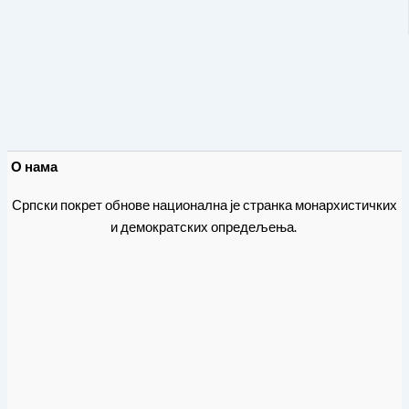
О нама
Српски покрет обнове национална је странка монархистичких
и демократских опредељења.