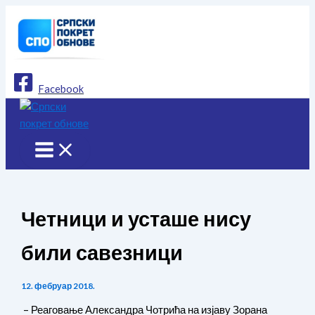
Пређи
на
садржај
Facebook
Четници и усташе нису
били савезници
12. фебруар 2018.
– Реаговање Александра Чотрића на изјаву Зорана