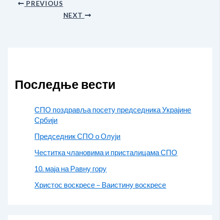
PREVIOUS
NEXT
Последње вести
СПО поздравља посету председника Украјине
Србији
Председник СПО о Олуји
Честитка члановима и присталицама СПО
10. маја на Равну гору
Христос воскресе – Ваистину воскресе