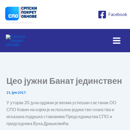
Пређи
на
Facebook
садржај
Цео јужни Банат јединствен
21. јун 2017.
У уторак 20. јуна одржан је веома успешан састанак ОО
СПО Ковин на којем је испољено јединство чланства и
исказана подршка ставовима Председништва СПО и
председника Вука Драшковића.