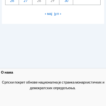
26
27
28
29
30
« мај
јул »
О нама
Српски покрет обнове национална је странка монархистичких и
демократских опредељења.