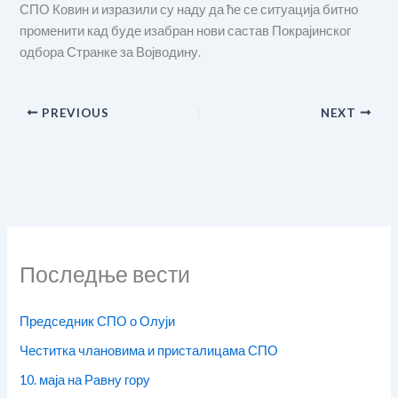
СПО Ковин и изразили су наду да ће се ситуација битно
променити кад буде изабран нови састав Покрајинског
одбора Странке за Војводину.
PREVIOUS
NEXT
Последње вести
Председник СПО о Олуји
Честитка члановима и присталицама СПО
10. маја на Равну гору