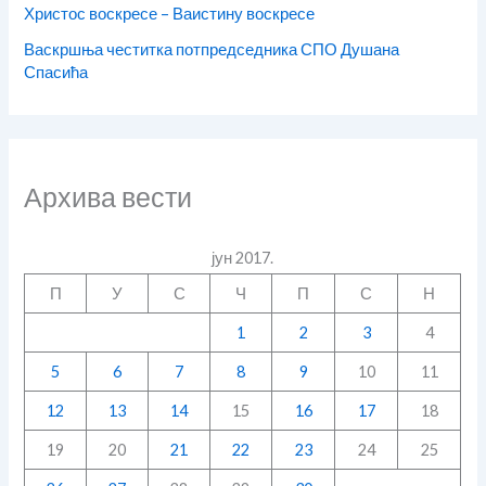
Христос воскресе – Ваистину воскресе
Васкршња честитка потпредседника СПО Душана
Спасића
Архива вести
јун 2017.
П
У
С
Ч
П
С
Н
1
2
3
4
5
6
7
8
9
10
11
12
13
14
15
16
17
18
19
20
21
22
23
24
25