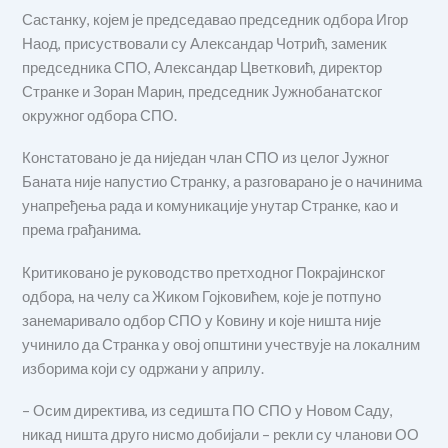
Састанку, којем је председавао председник одбора Игор
Наод, присуствовали су Александар Чотрић, заменик
председника СПО, Александар Цветковић, директор
Странке и Зоран Марин, председник Јужнобанатског
окружног одбора СПО.
Констатовано је да ниједан члан СПО из целог Јужног
Баната није напустио Странку, а разговарано је о начинима
унапређења рада и комуникације унутар Странке, као и
према грађанима.
Критиковано је руководство претходног Покрајинског
одбора, на челу са Жиком Гојковићем, које је потпуно
занемаривало одбор СПО у Ковину и које ништа није
учинило да Странка у овој општини учествује на локалним
изборима који су одржани у априлу.
– Осим директива, из седишта ПО СПО у Новом Саду,
никад ништа друго нисмо добијали – рекли су чланови ОО