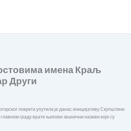
остовима имена Краљ
ар Други
огорског покрета упутила је данас иницијативу Скупштини
 главном граду врате њихови званични називи које су