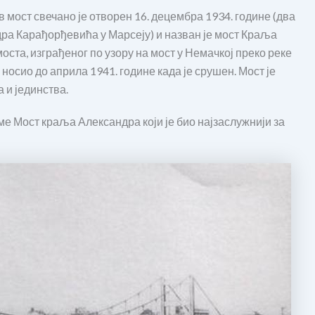
 мост свечано је отворен 16. децембра 1934. године (два
ра Карађорђевића у Марсеју) и назван је мост Краља
ста, изграђеног по узору на мост у Немачкој преко реке
 носио до априла 1941. године када је срушен. Мост је
 и јединства.
е Мост краља Александра који је био најзаслужнији за