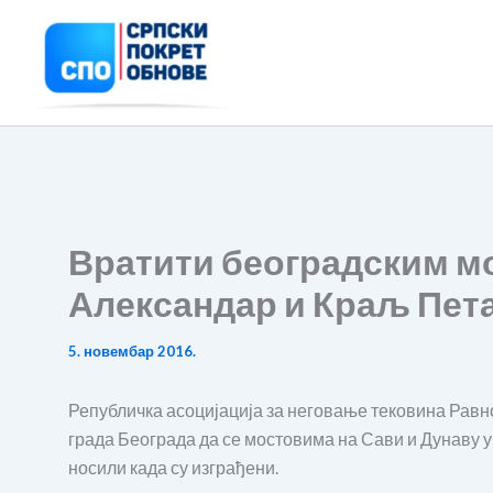
Пређи
на
садржај
Вратити београдским м
Александар и Краљ Пет
5. новембар 2016.
Републичка асоцијација за неговање тековина Равн
града Београда да се мостовима на Сави и Дунаву у
носили када су изграђени.