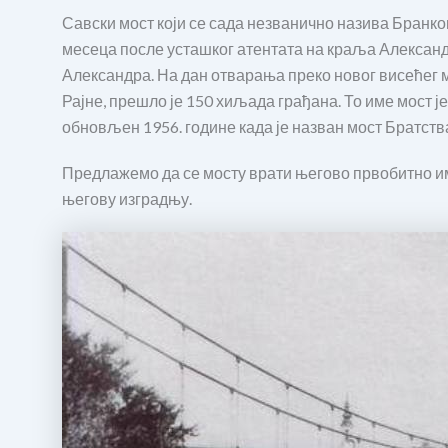
Савски мост који се сада незванично назива Бранков
месеца после усташког атентата на краља Александ
Александра. На дан отварања преко новог висећег мо
Рајне, прешло је 150 хиљада грађана. То име мост је
обновљен 1956. године када је назван мост Братства
Предлажемо да се мосту врати његово првобитно им
његову изградњу.