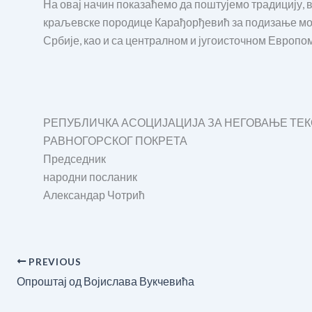
На овај начин показаћемо да поштујемо традицију, в
краљевске породице Карађорђевић за подизање мос
Србије, као и са централном и југоисточном Европом
РЕПУБЛИЧКА АСОЦИЈАЦИЈА ЗА НЕГОВАЊЕ ТЕ
РАВНОГОРСКОГ ПОКРЕТА
Председник
народни посланик
Александар Чотрић
PREVIOUS
Опроштај од Војислава Вукчевића