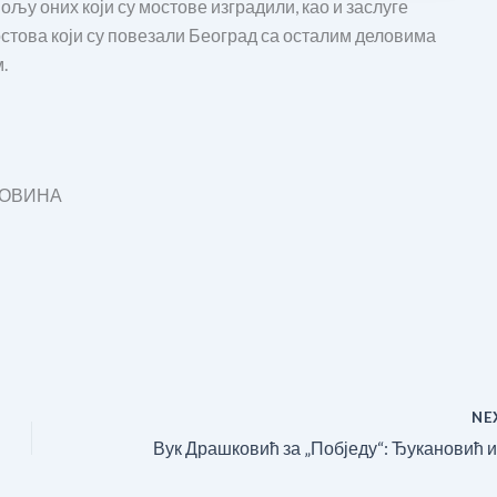
ољу оних који су мостове изградили, као и заслуге
това који су повезали Београд са осталим деловима
.
КОВИНА
NE