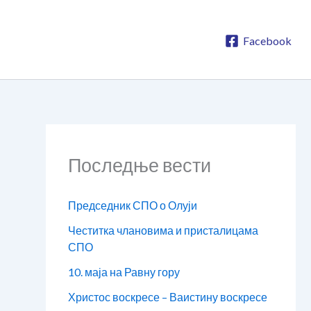
Facebook
Последње вести
Председник СПО о Олуји
Честитка члановима и присталицама
СПО
10. маја на Равну гору
Христос воскресе – Ваистину воскресе