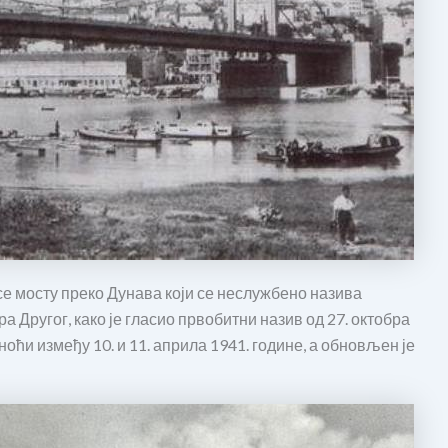
е мосту преко Дунава који се неслужбено назива
 Другог, како је гласио првобитни назив од 27. октобра
ноћи између 10. и 11. априла 1941. године, а обновљен је