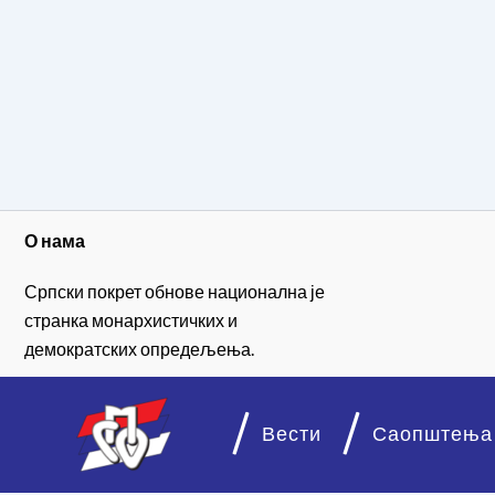
О нама
Српски покрет обнове национална је
странка монархистичких и
демократских опредељења.
Вести
Саопштења