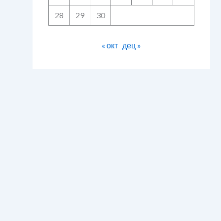
28
29
30
« окт
дец »