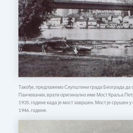
Такође, предлажемо Скупштини града Београда да с
Панчевачки, врати оригинално име Мост Краља Петра
1935. године када је мост завршен. Мост је срушен у 
1946. године.