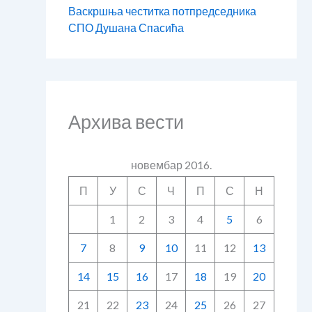
Васкршња честитка потпредседника
СПО Душана Спасића
Архива вести
новембар 2016.
П
У
С
Ч
П
С
Н
1
2
3
4
5
6
7
8
9
10
11
12
13
14
15
16
17
18
19
20
21
22
23
24
25
26
27