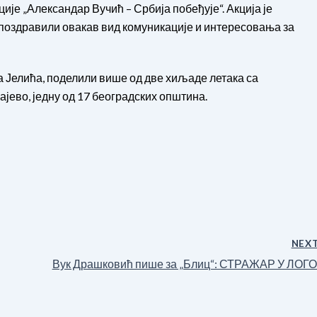
ије „Александар Вучић – Србија побеђује“. Акција је
 поздравили овакав вид комуникације и интересовања за
 Јелића, поделили више од две хиљаде летака са
ево, једну од 17 београдских општина.
NEX
Вук Драшковић пише за „Блиц“: СТРАЖАР У ЛОГ