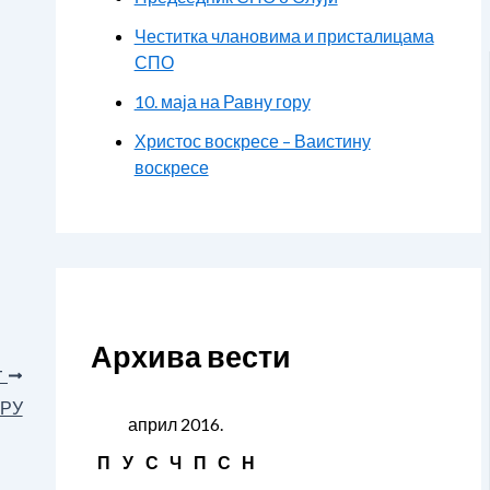
Честитка члановима и присталицама
СПО
10. маја на Равну гору
Христос воскресе – Ваистину
воскресе
Архива вести
T
ОРУ
април 2016.
П
У
С
Ч
П
С
Н