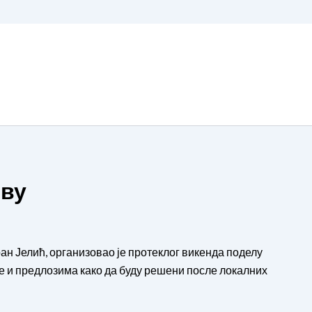
еву
ран Јелић, организовао је протеклог викенда поделу
 и предлозима како да буду решени после локалних