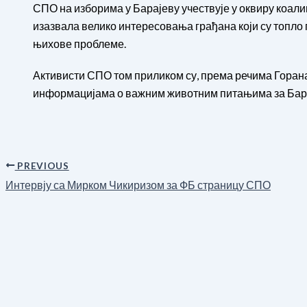
СПО на изборима у Барајеву учествује у оквиру коалиц
изазвала велико интересовања грађана који су топло
њихове проблеме.
Активисти СПО том приликом су, према речима Горана
информацијама о важним животним питањима за Барај
PREVIOUS
Интервју са Мирком Чикиризом за ФБ страницу СПО