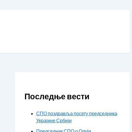
Последње вести
СПО поздравља посету председника
Украјине Србији
Председник СПО о Олуји