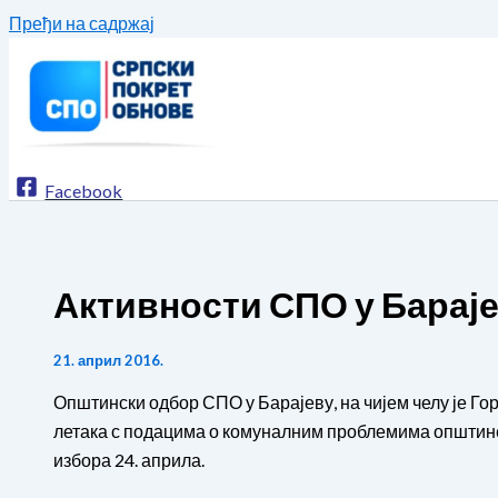
Пређи на садржај
Facebook
Активности СПО у Барај
21. април 2016.
Општински одбор СПО у Барајеву, на чијем челу је Го
летака с подацима о комуналним проблемима општине
избора 24. априла.