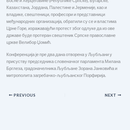
Босне и Херцеговине (Републике Српске), Бугарске,
Казахстана, Јордана, Палестине и Јерменије, као и
владике, свештеници, професори и представници
међународних организација, обратили су се и властима
Црне Горе, изражавајући протест због одлуке да из ове
државе буде протеран свештеник Српске православне
цркве Велибор Џомић.
Конференција је пре два дана отворена у Љубљани у
присуству председника словеначког парламента Милана
Брглеза, градоначелника Љубљане Зорана Јанковића и
митрополита загребачко-љубљанског Порфирија.
PREVIOUS
NEXT