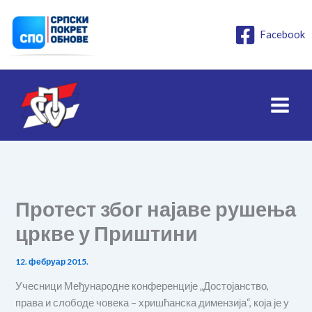
Пређи
на
Facebook
садржај
Протест због најаве рушења
цркве у Приштини
12. фебруар 2015.
Учесници Међународне конференције „Достојанство,
права и слободе човека – хришћанска димензија“, која је у