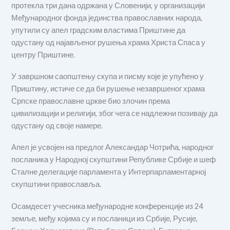
протекла три дана одржана у Словенији, у организацији
Међународног фонда јединства православних народа,
упутили су апел градским властима Приштине да
одустану од најављеног рушења храма Христа Спаса у
центру Приштине.
У завршном саопштењу скупа и писму које је упућено у
Приштину, истиче се да би рушење незавршеног храма
Српске православне цркве био злочин према
цивилизацији и религији, због чега се надлежни позивају да
одустану од своје намере.
Апел је усвојен на предлог Александар Чотрића, народног
посланика у Народној скупштини Републике Србије и шеф
Сталне делегације парламента у Интерпарламентарној
скупштини православља.
Осамдесет учесника међународне конференције из 24
земље, међу којима су и посланици из Србије, Русије,