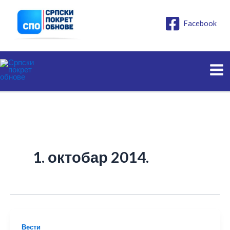
Пређи
на
Facebook
садржај
1. октобар 2014.
Вести