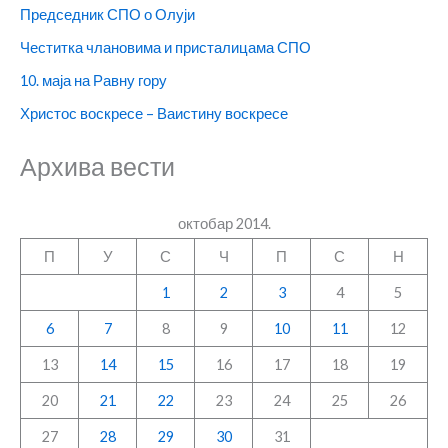
Председник СПО о Олуји
Честитка члановима и присталицама СПО
10. маја на Равну гору
Христос воскресе – Ваистину воскресе
Архива вести
октобар 2014.
П
У
С
Ч
П
С
Н
1
2
3
4
5
6
7
8
9
10
11
12
13
14
15
16
17
18
19
20
21
22
23
24
25
26
27
28
29
30
31