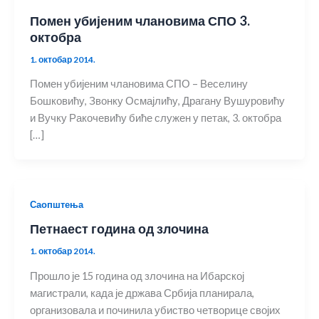
Помен убијеним члановима СПО 3.
октобра
1. октобар 2014.
Помен убијеним члановима СПО – Веселину
Бошковићу, Звонку Осмајлићу, Драгану Вушуровићу
и Вучку Ракочевићу биће служен у петак, 3. октобра
[…]
Саопштења
Петнаест година од злочина
1. октобар 2014.
Прошло је 15 година од злочина на Ибарској
магистрали, када је држава Србија планирала,
организовала и починила убиство четворице својих