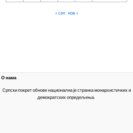
« сеп
нов »
О нама
Српски покрет обнове национална је странка монархистичких и
демократских опредељења.