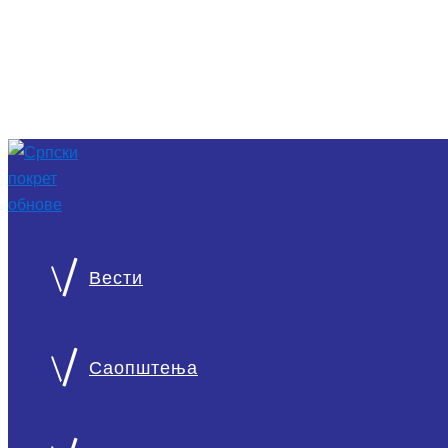
Вести
О нама
Српски покрет обнове национална је странка монархист
Саопштења