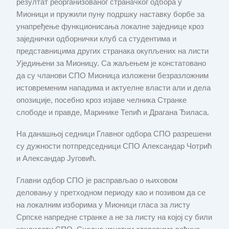
резултат реорганизованог страначког одбора у
Мионици и пружили пуну подршку наставку борбе за
унапређење функционисања локалне заједнице кроз
заједнички одборнички клуб са студентима и
представницима других странака окупљених на листи
Уједињени за Мионицу. Са жаљењем је констатовано
да су чланови СПО Мионица изложени безразложним
истовременим нападима и актуелне власти али и дела
опозиције, посебно кроз изјаве челника Странке
слободе и правде, Маринике Тепић и Драгана Ђиласа.
На данашњој седници Главног одбора СПО разрешени
су дужности потпредседници СПО Александар Чотрић
и Александар Југовић.
Главни одбор СПО је расправљао о њиховом
деловању у претходном периоду као и позивом да се
на локалним изборима у Мионици гласа за листу
Српске напредне странке а не за листу на којој су били