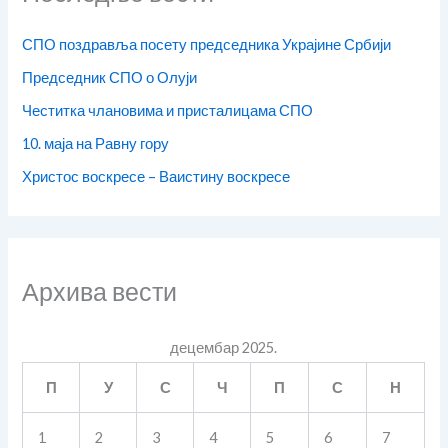
СПО поздравља посету председника Украјине Србији
Председник СПО о Олуји
Честитка члановима и присталицама СПО
10. маја на Равну гору
Христос воскресе – Ваистину воскресе
Архива вести
децембар 2025.
П
У
С
Ч
П
С
Н
1
2
3
4
5
6
7