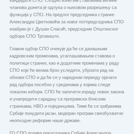
кандидати СПО. Сходно изнетим ставовима већине
чланова донета је одлука о њиховом разрешењу са
функција у СПО. На предлог председника странке
Александра Цветковића за новог потпредседника СПО
изабран је г. Душан Спасић, председник Општинског
одбора СПО Трговиште.
Главни одбор СПО очекује да ће се данашњим
кадровским променама, усаглашавањем ставова о
политици странке, као и додатним променама у раду
СПО које ће веома брзо уследити, убрзати рад на
обнови СПО и да ће се у наредном периоду ојачати
рад одбора посебно у срединама у којима следе
локални избори. СПО ће започети израду нових закона
и унапредити сарадњу са програмски блиским
странкама, НВО и појединцима. Тиме ће се грађанима
Србије понудити јасан, модеран програм свеобухватне
неопходне реформе наше државе.
ГО СПО позива председника Србије Александра