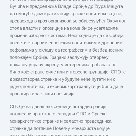
Вучића и председника Владе Србије др Ђура Мацута
да омогуће демократизацију српске политичке сцене,
превасходно кроз организовање обавезујућег Округлог
стола власти и опозиције на коме би се усагласиле
промене изборног система. Неопходно је да се Србија
посвети стварним европским политичким и државним
реформама у складу са географским и безбедносним
положајем Србије. Грађани заслужују отворену
државну управу окренуту интересима грађана а не
било које стране силе или интересне групације. СПО је
државотворна странка и убудуће неће ћутати ни о
једној политичкој и економској странпутици било да је
пропагира власт или опозиција.
СПО је на данашњој седници потврдио раније
потписани протокол о сарадњи СПО и Српске
монархистичке странке и овластио председника
странке да потпише Повељу монархиста коју је
израдио Монархистички координациони центар.