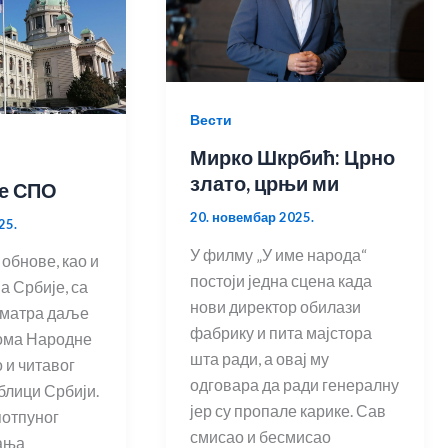
Вести
Мирко Шкрбић: Црно
злато, црњи ми
е СПО
20. новембар 2025.
25.
У филму „У име народа“
 обнове, као и
постоји једна сцена када
а Србије, са
нови директор обилази
матра даље
фабрику и пита мајстора
ома Народне
шта ради, а овај му
 и читавог
одговара да ради генералну
блици Србији.
јер су пропале карике. Сав
потпуног
смисао и бесмисао
ања