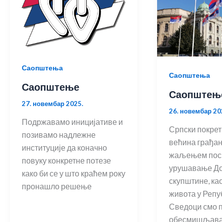
Саопштења
Саопштења
Саопштење
Саопштењ
27. новембар 2025.
26. новембар 20
Подржавамо иницијативе и
Српски покрет
позивамо надлежне
већина грађан
институције да коначно
жаљењем пос
повуку конкретне потезе
урушавање Д
како би се у што краћем року
скупштине, као
пронашло решење
живота у Репу
Сведоци смо 
обесмишљав