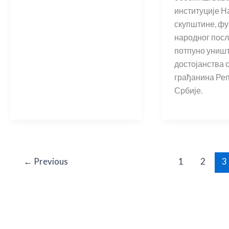
институције 
скупштине, фу
народног посл
потпуно униш
достојанства 
грађанина Ре
Србије.
←
Previous
1
2
3