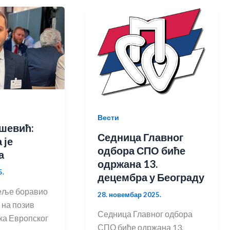
Вести
шевић:
Седница Главног
 је
одбора СПО биће
а
одржана 13.
5.
децембра у Београду
еље боравио
28. новембар 2025.
 на позив
Седница Главног одбора
ка Европског
СПО биће одржана 13.