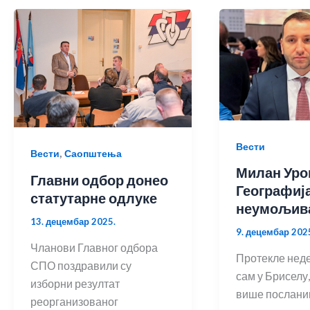
Вести
,
Вести
Саопштења
Милан Уро
Главни одбор донео
Географија
статутарне одлуке
неумољив
13. децембар 2025.
9. децембар 202
Чланови Главног одбора
Протекле нед
СПО поздравили су
сам у Бриселу,
изборни резултат
више послани
реорганизованог