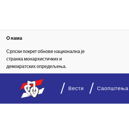
О нама
Српски покрет обнове национална је
странка монархистичких и
демократских опредељења.
Вести
Саопштења