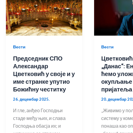
Вести
Вести
Председник СПО
Цветковић
Александар
„Данас“: Е
Цветковић у своје и у
ћемо улож
име странке упутио
окупљање
Божићну честитку
пријатеља
26. децембар 2025.
20. децембар 20
И гле, анђео Господњи
„Живимо у по
стаде међу њих, и слава
систему у коме
Господња обасја их; и
понаша као оп