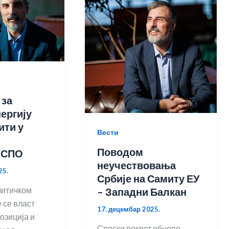
 за
нергију
ити у
Вести
Поводом
 СПО
неучествовања
25.
Србије на Самиту ЕУ
литичком
– Западни Балкан
 се власт
17. децембар 2025.
озиција и
Српски покрет обнове