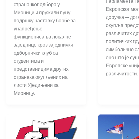
парламента, 
страначког одбора у
Европског мо
Мионици и пружили пуну
доручка — дога
подршку наставку борбе за
окупља предс
унапређење
различитих др
функционисања локалне
политичких гру
заједнице кроз заједнички
симболично с
одборнички клуб са
оно што је су
студентима и
Европске уније
представницима других
различитости.
странака окупљених на
листи Уједињени за
Мионицу.