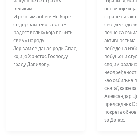
испунише се страхом
„брани“ држав
великим.
опозиције која
И рече им анђео: Не бојте
стране никако
се; јер вам, ево, јављам
свој део одго
радост велику која ће бити
почне са озб
свему народу.
активностима 
Јер вам се данас роди Спас,
победе на изб
који је Христос Господ, у
побуњени студ
граду Давидову.
својим разлик
неодређеност
као озбиљна 
снага“, каже з
Александар Ц
председник С
покрета обнове
за Данас.