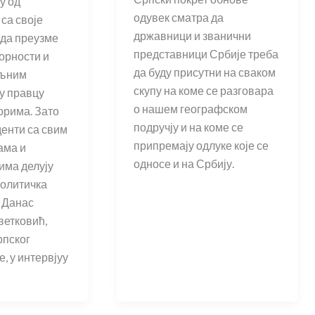
у од
одувек сматра да
 са своје
државници и званични
 да преузме
представници Србије треба
ворности и
да буду присутни на сваком
иљним
скупу на коме се разговара
у правцу
о нашем географском
орима. Зато
подручју и на коме се
енти са свим
припремају одлуке које се
ама и
односе и на Србију.
има делују
политичка
а Данас
ветковић,
рпског
, у интервјуу