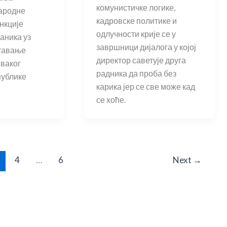
комунистичке логике,
Народне
кадровске политике и
нкције
одлучности крије се у
аника уз
завршници дијалога у којој
тавање
директор саветује друга
сваког
радника да проба без
публике
карика јер се све може кад
се хоће.
4
…
6
Next
→