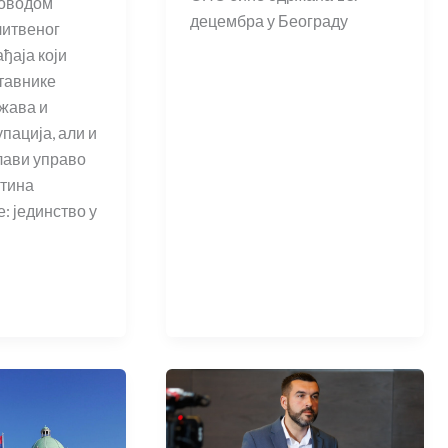
поводом
децембра у Београду
литвеног
ђаја који
тавнике
жава и
пација, али и
лави управо
штина
: јединство у