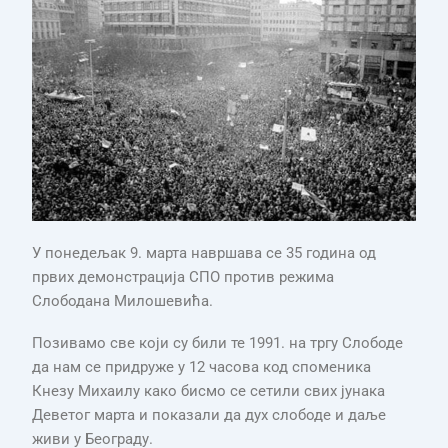
У понедељак 9. марта навршава се 35 година од
првих демонстрација СПО против режима
Слободана Милошевића.
Позивамо све који су били те 1991. на тргу Слободе
да нам се придруже у 12 часова код споменика
Кнезу Михаилу како бисмо се сетили свих јунака
Деветог марта и показали да дух слободе и даље
живи у Београду.