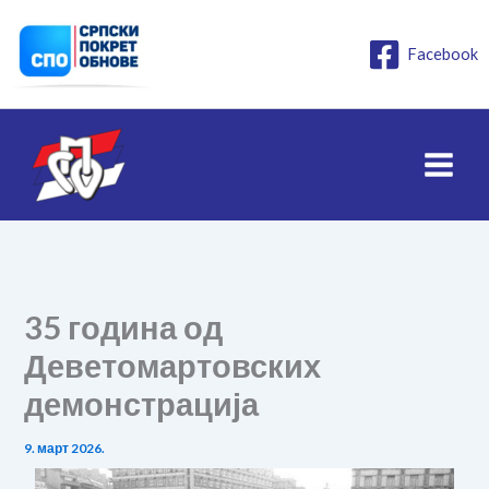
Пређи
на
Facebook
садржај
35 година од
Деветомартовских
демонстрација
9. март 2026.