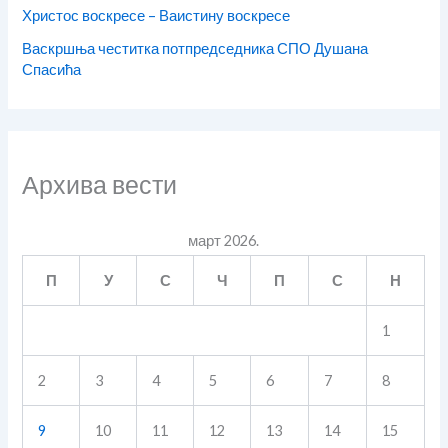
Христос воскресе – Ваистину воскресе
Васкршња честитка потпредседника СПО Душана
Спасића
Архива вести
март 2026.
П
У
С
Ч
П
С
Н
1
2
3
4
5
6
7
8
9
10
11
12
13
14
15