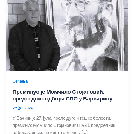
Сећања
Преминуо је Момчило Стојановић,
председник одбора СПО у Варварину
29. јул 2024.
У Бачини је 27. јула, после дуге и тешке болести,
преминуо Момчило Стојановић (1961), председник
одбора Српског покрета обнове у […]