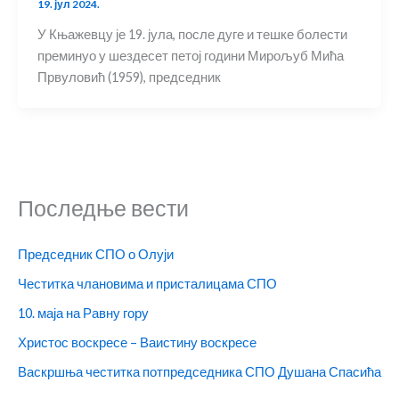
19. јул 2024.
У Књажевцу је 19. јула, после дуге и тешке болести
преминуо у шездесет петој години Мирољуб Мића
Првуловић (1959), председник
Последње вести
Председник СПО о Олуји
Честитка члановима и присталицама СПО
10. маја на Равну гору
Христос воскресе – Ваистину воскресе
Васкршња честитка потпредседника СПО Душана Спасића