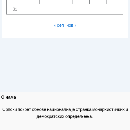
31
« сеп
нов »
О нама
Српски покрет обнове национална је странка монархистичких и
демократских опредељења.