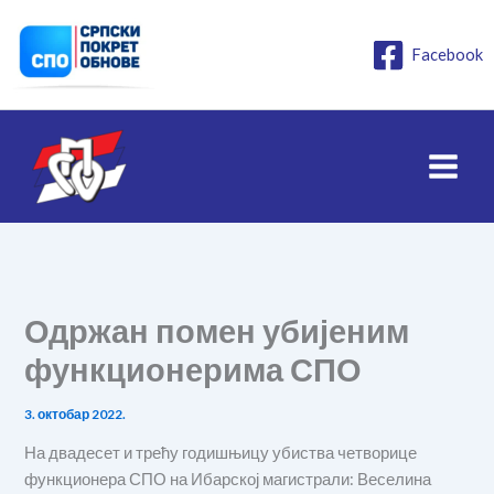
Пређи
на
Facebook
садржај
Одржан помен убијеним
функционерима СПО
3. октобар 2022.
На двадесет и трећу годишњицу убиства четворице
функционера СПО на Ибарској магистрали: Веселина