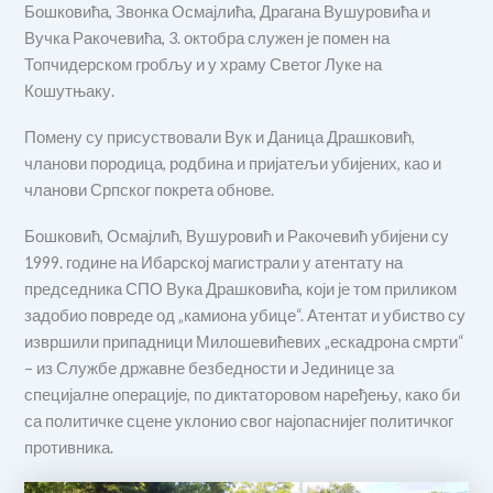
Бошковића, Звонка Осмајлића, Драгана Вушуровића и
Вучка Ракочевића, 3. октобра служен је помен на
Топчидерском гробљу и у храму Светог Луке на
Кошутњаку.
Помену су присуствовали Вук и Даница Драшковић,
чланови породица, родбина и пријатељи убијених, као и
чланови Српског покрета обнове.
Бошковић, Осмајлић, Вушуровић и Ракочевић убијени су
1999. године на Ибарској магистрали у атентату на
председника СПО Вука Драшковића, који је том приликом
задобио повреде од „камиона убице“. Атентат и убиство су
извршили припадници Милошевићевих „ескадрона смрти“
– из Службе државне безбедности и Јединице за
специјалне операције, по диктаторовом наређењу, како би
са политичке сцене уклонио свог најопаснијег политичког
противника.