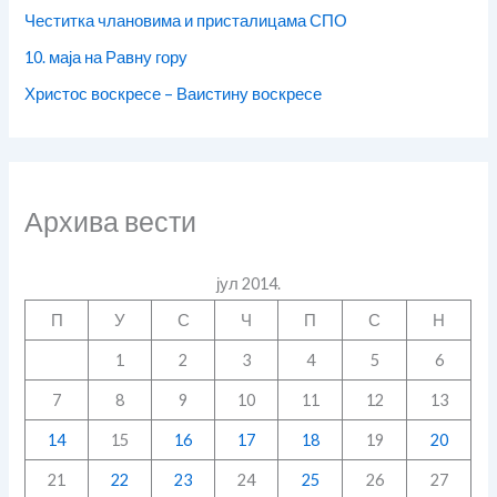
Честитка члановима и присталицама СПО
10. маја на Равну гору
Христос воскресе – Ваистину воскресе
Архива вести
јул 2014.
П
У
С
Ч
П
С
Н
1
2
3
4
5
6
7
8
9
10
11
12
13
14
15
16
17
18
19
20
21
22
23
24
25
26
27