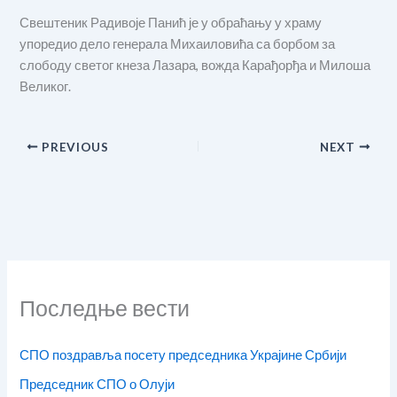
Свештеник Радивоје Панић је у обраћању у храму
упоредио дело генерала Михаиловића са борбом за
слободу светог кнеза Лазара, вожда Карађорђа и Милоша
Великог.
PREVIOUS
NEXT
Последње вести
СПО поздравља посету председника Украјине Србији
Председник СПО о Олуји