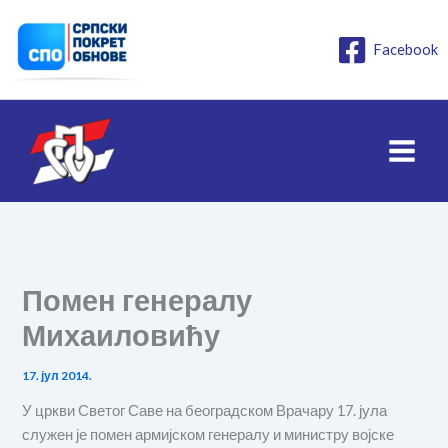
Пређи
на
Facebook
садржај
Помен генералу
Михаиловићу
17. јул 2014.
У цркви Светог Саве на београдском Врачару 17. јула
служен је помен армијском генералу и министру војске