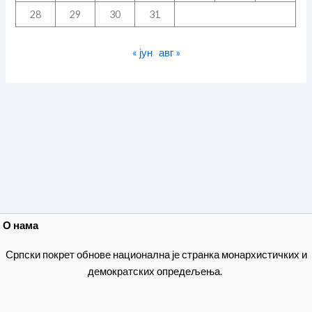
28
29
30
31
« јун
авг »
О нама
Српски покрет обнове национална је странка монархистичких и
демократских опредељења.