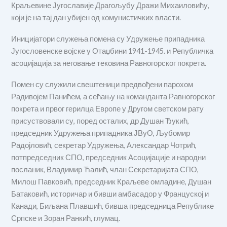
Краљевине Југославије Драгољубу Дражи Михаиловићу,
који је на тај дан убијен од комунистичких власти.
Иницијатори служења помена су Удружење припадника
Југословенске војске у Отаџбини 1941-1945. и Републичка
асоцијација за неговање тековина Равногорског покрета.
Помен су служили свештеници предвођени парохом
Радивојем Панићем, а сећању на команданта Равногорског
покрета и првог герилца Европе у Другом светском рату
присуствовали су, поред осталих, др Душан Ђукић,
председник Удружења припадника ЈВуО, Љубомир
Радојловић, секретар Удружења, Александар Чотрић,
потпредседник СПО, председник Асоцијације и народни
посланик, Владимир Ћалић, члан Секретаријата СПО,
Милош Павковић, председник Краљеве омладине, Душан
Батаковић, историчар и бивши амбасадор у Француској и
Канади, Биљана Плавшић, бивша председница Републике
Српске и Зоран Ранкић, глумац.